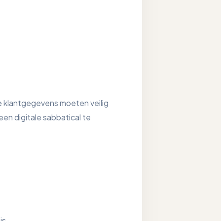
e klantgegevens moeten veilig
en digitale sabbatical te
is.