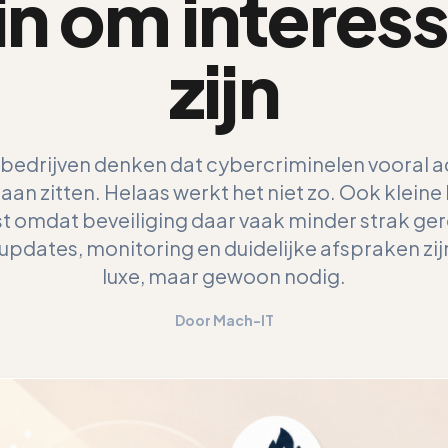
ein om interess
zijn
e bedrijven denken dat cybercriminelen vooral a
aan zitten. Helaas werkt het niet zo. Ook kleine 
ist omdat beveiliging daar vaak minder strak ge
updates, monitoring en duidelijke afspraken zi
luxe, maar gewoon nodig.
Door Mach-IT