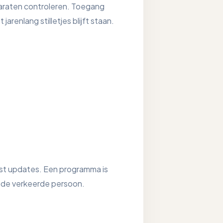
araten controleren. Toegang
renlang stilletjes blijft staan.
ist updates. Een programma is
 de verkeerde persoon.