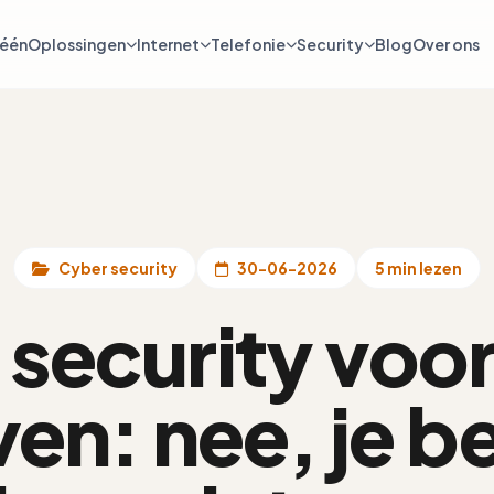
-één
Oplossingen
Internet
Telefonie
Security
Blog
Over ons
Cyber security
30-06-2026
5 min lezen
security voor
ven: nee, je be