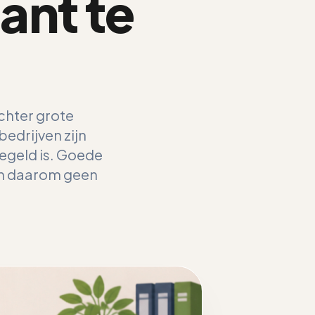
ant te
chter grote
bedrijven zijn
regeld is. Goede
jn daarom geen