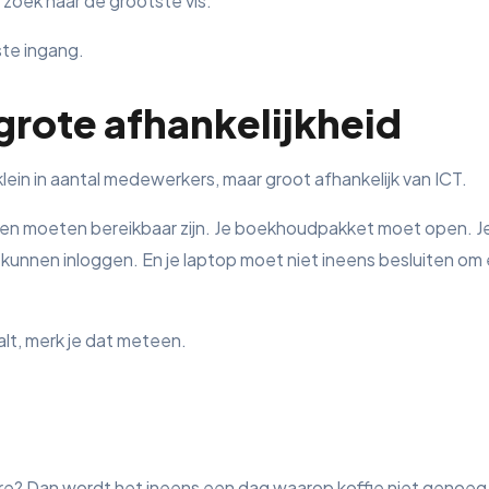
p zoek naar de grootste vis.
te ingang.
 grote afhankelijkheid
 klein in aantal medewerkers, maar groot afhankelijk van ICT.
den moeten bereikbaar zijn. Je boekhoudpakket moet open. J
unnen inloggen. En je laptop moet niet ineens besluiten om e
alt, merk je dat meteen.
re? Dan wordt het ineens een dag waarop koffie niet genoeg 