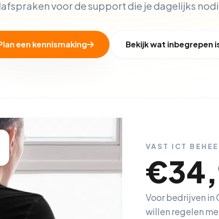
fspraken voor de support die je dagelijks nodi
Plan een kennismaking
Bekijk wat inbegrepen i
VAST ICT BEHE
€34
Voor bedrijven in G
willen regelen met