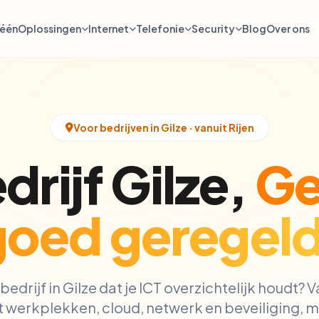
-één
Oplossingen
Internet
Telefonie
Security
Blog
Over ons
Voor bedrijven in Gilze · vanuit Rijen
drijf Gilze,
G
goed geregeld
bedrijf in Gilze dat je ICT overzichtelijk houdt? V
 werkplekken, cloud, netwerk en beveiliging, me