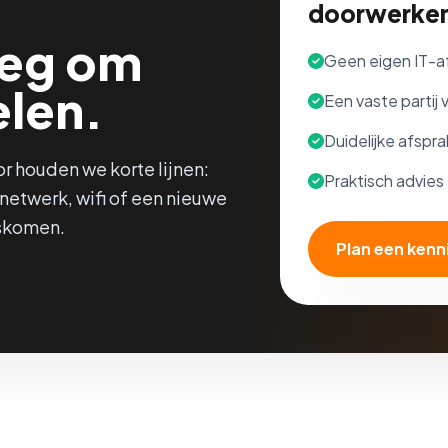
doorwerke
oeg om
Geen eigen IT-a
elen.
Een vaste partij
Duidelijke afspr
or houden we korte lijnen:
Praktisch advie
 netwerk, wifi of een nieuwe
skomen.
Plan een ken