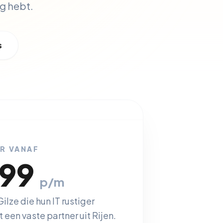
g hebt.
s
ER VANAF
,99
p/m
ilze die hun IT rustiger
 een vaste partner uit Rijen.