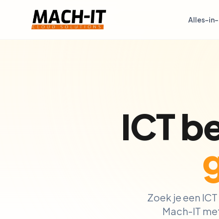
Alles-in
ICT be
Zoek je een ICT 
Mach-IT met