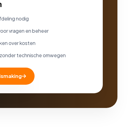
n
fdeling nodig
 voor vragen en beheer
aken over kosten
s zonder technische omwegen
nismaking