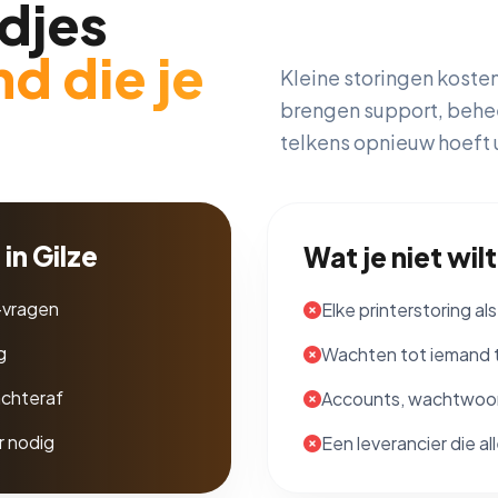
djes
d die je
Kleine storingen koste
brengen support, beheer
telkens opnieuw hoeft u
in Gilze
Wat je niet wilt
-vragen
Elke printerstoring al
g
Wachten tot iemand t
achteraf
Accounts, wachtwoor
r nodig
Een leverancier die all