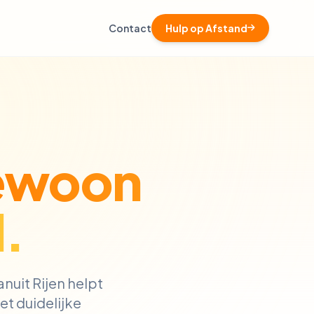
Contact
Hulp op Afstand
ewoon
.
anuit Rijen helpt
t duidelijke