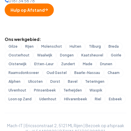
0161 34 56 78
Hulp op Afstand
Ons werkgebied:
Gilze
Rijen
Molenschot
Hulten
Tilburg
Breda
Oosterhout
Waalwijk
Dongen
Kaatsheuvel
Goirle
Oisterwijk
Etten-Leur
Zundert
Made
Drunen
Raamsdonksveer
Oud Gastel
Baarle-Nassau
Chaam
Alphen
Ulicoten
Dorst
Bavel
Teteringen
Ulvenhout
Prinsenbeek
Terheijden
Waspik
Loon op Zand
Udenhout
Hilvarenbeek
Riel
Esbeek
Mach-IT | Ericssonstraat 2, 5121 ML Rijen | Bezoek op afspraak