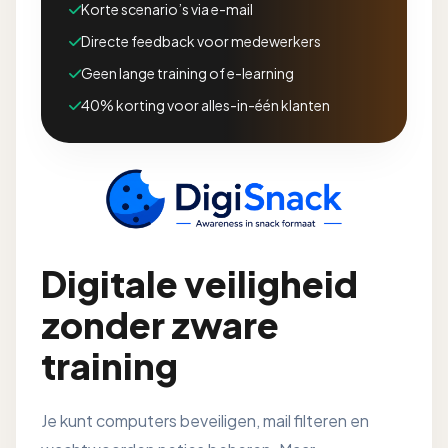
Korte scenario’s via e-mail
Directe feedback voor medewerkers
Geen lange training of e-learning
40% korting voor alles-in-één klanten
Digitale veiligheid
zonder zware
training
Je kunt computers beveiligen, mail filteren en