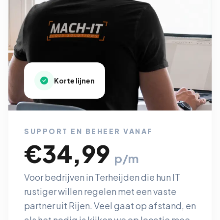
Korte lijnen
SUPPORT EN BEHEER VANAF
€34,99
p/m
Voor bedrijven in Terheijden die hun IT
rustiger willen regelen met een vaste
partner uit Rijen. Veel gaat op afstand, en
als het nodig is kijken we op locatie mee.