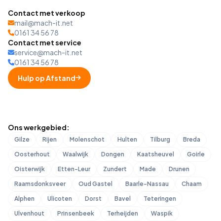
Contact met verkoop
mail@mach-it.net
0161 34 56 78
Contact met service
service@mach-it.net
0161 34 56 78
Hulp op Afstand
Ons werkgebied:
Gilze
Rijen
Molenschot
Hulten
Tilburg
Breda
Oosterhout
Waalwijk
Dongen
Kaatsheuvel
Goirle
Oisterwijk
Etten-Leur
Zundert
Made
Drunen
Raamsdonksveer
Oud Gastel
Baarle-Nassau
Chaam
Alphen
Ulicoten
Dorst
Bavel
Teteringen
Ulvenhout
Prinsenbeek
Terheijden
Waspik