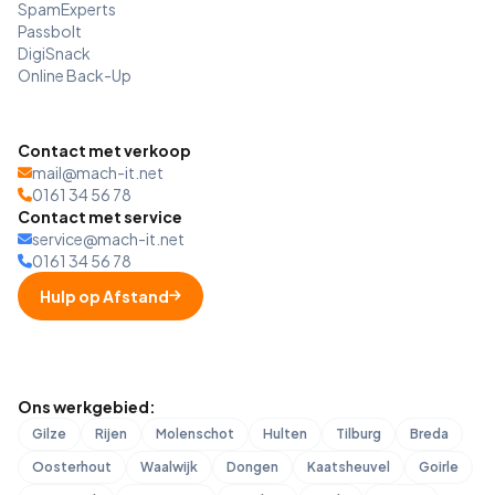
SpamExperts
Passbolt
DigiSnack
Online Back-Up
Contact met verkoop
mail@mach-it.net
0161 34 56 78
Contact met service
service@mach-it.net
0161 34 56 78
Hulp op Afstand
Ons werkgebied:
Gilze
Rijen
Molenschot
Hulten
Tilburg
Breda
Oosterhout
Waalwijk
Dongen
Kaatsheuvel
Goirle