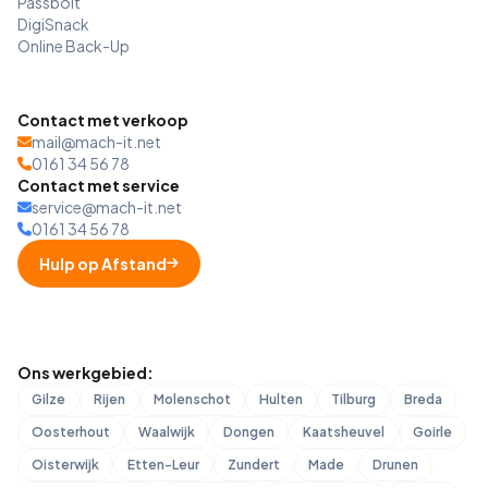
Passbolt
DigiSnack
Online Back-Up
Contact met verkoop
mail@mach-it.net
0161 34 56 78
Contact met service
service@mach-it.net
0161 34 56 78
Hulp op Afstand
Ons werkgebied:
Gilze
Rijen
Molenschot
Hulten
Tilburg
Breda
Oosterhout
Waalwijk
Dongen
Kaatsheuvel
Goirle
Oisterwijk
Etten-Leur
Zundert
Made
Drunen