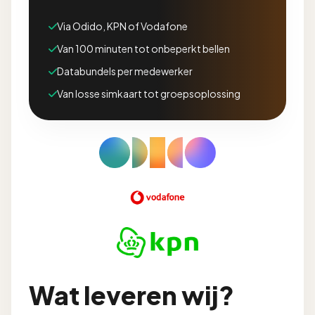
Via Odido, KPN of Vodafone
Van 100 minuten tot onbeperkt bellen
Databundels per medewerker
Van losse simkaart tot groepsoplossing
Wat leveren wij?