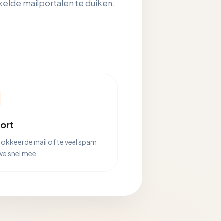
ikkelde mailportalen te duiken.
ort
blokkeerde mail of te veel spam
we snel mee.