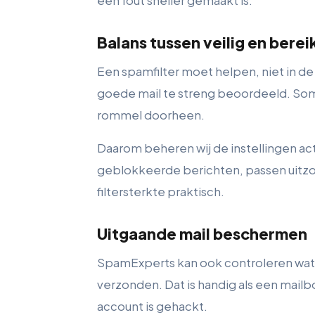
een fout sneller gemaakt is.
Balans tussen veilig en bere
Een spamfilter moet helpen, niet in d
goede mail te streng beoordeeld. Soms
rommel doorheen.
Daarom beheren wij de instellingen act
geblokkeerde berichten, passen uitz
filtersterkte praktisch.
Uitgaande mail beschermen
SpamExperts kan ook controleren wat 
verzonden. Dat is handig als een mailb
account is gehackt.