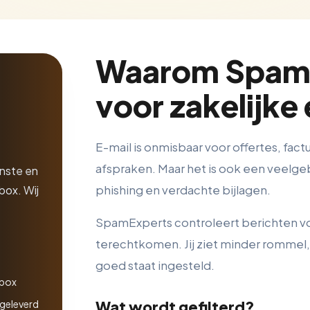
Waarom Spam
voor zakelijke
E-mail is onmisbaar voor offertes, fact
afspraken. Maar het is ook een veelge
nste en
box. Wij
phishing en verdachte bijlagen.
SpamExperts controleert berichten voo
terechtkomen. Jij ziet minder rommel, w
goed staat ingesteld.
nbox
fgeleverd
Wat wordt gefilterd?