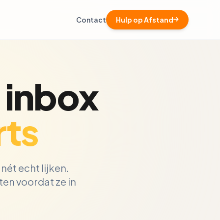
Contact
Hulp op Afstand
 inbox
ts
nét echt lijken.
en voordat ze in