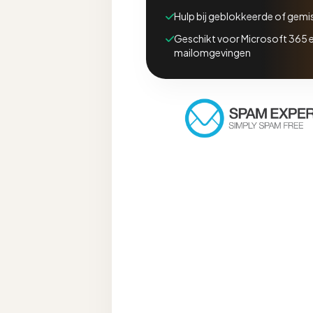
Hulp bij geblokkeerde of gemis
Geschikt voor Microsoft 365 
mailomgevingen