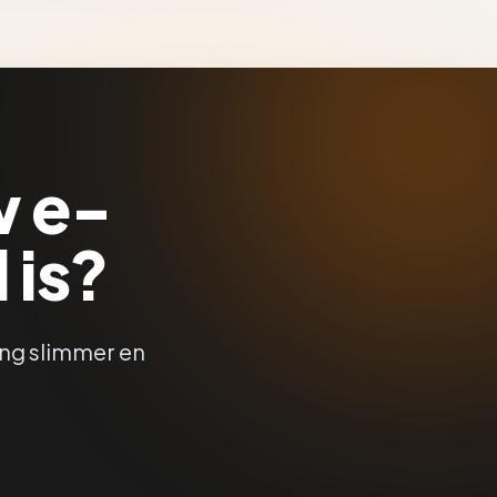
w e-
 is?
ing slimmer en