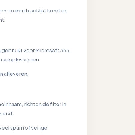
aam op een blacklist komt en
mt.
 gebruikt voor Microsoft 365,
 mailoplossingen.
an afleveren.
nnaam, richten de filter in
werkt.
veel spam of veilige