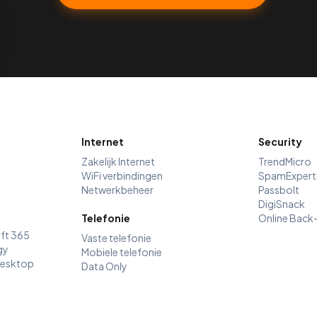
Internet
Security
Zakelijk Internet
TrendMicro
WiFi verbindingen
SpamExpert
Netwerkbeheer
Passbolt
DigiSnack
Telefonie
Online Back
ft 365
Vaste telefonie
gy
Mobiele telefonie
Desktop
Data Only