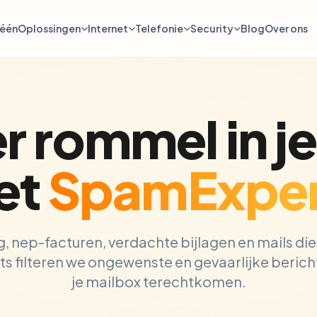
-één
Oplossingen
Internet
Telefonie
Security
Blog
Over ons
r rommel in je
et
SpamExper
 nep-facturen, verdachte bijlagen en mails die 
 filteren we ongewenste en gevaarlijke bericht
je mailbox terechtkomen.