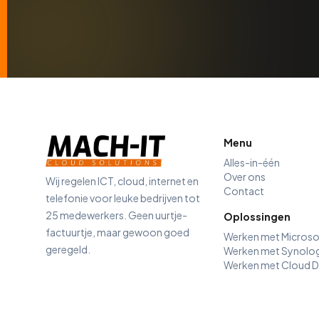
Menu
Alles-in-één
Over ons
Wij regelen ICT, cloud, internet en
Contact
telefonie voor leuke bedrijven tot
25 medewerkers. Geen uurtje-
Oplossingen
factuurtje, maar gewoon goed
Werken met Microso
geregeld.
Werken met Synolo
Werken met Cloud 