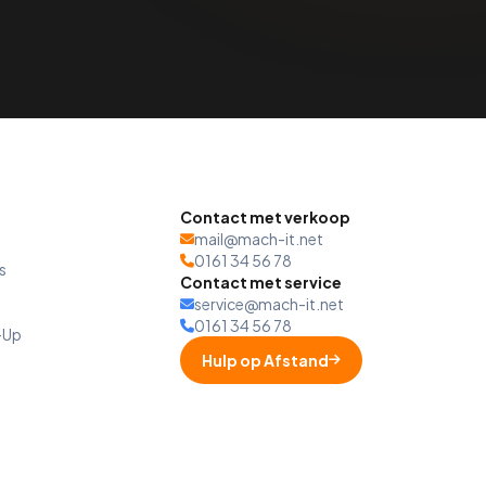
Contact met verkoop
mail@mach-it.net
0161 34 56 78
s
Contact met service
service@mach-it.net
0161 34 56 78
-Up
Hulp op Afstand