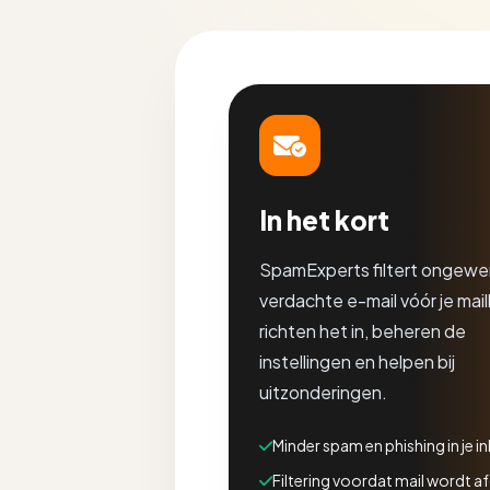
In het kort
SpamExperts filtert ongewe
verdachte e-mail vóór je mail
richten het in, beheren de
instellingen en helpen bij
uitzonderingen.
Minder spam en phishing in je i
Filtering voordat mail wordt a