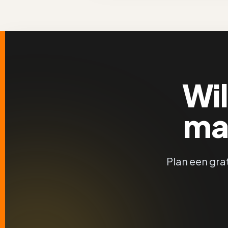
Wil
mai
Plan een gra