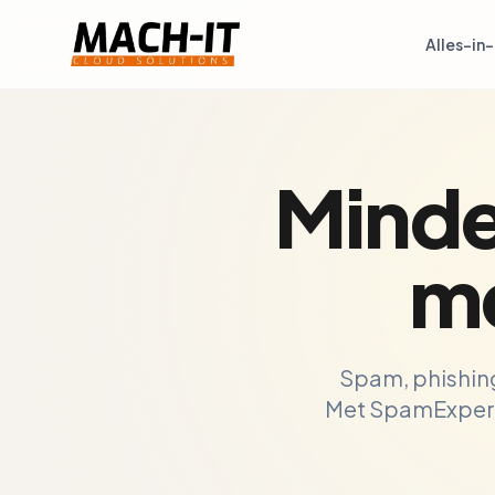
Alles-in
Minde
m
Spam, phishing,
Met SpamExperts