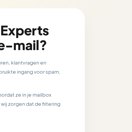
Experts
 e-mail?
uren, klantvragen en
bruikte ingang voor spam,
rdat ze in je mailbox
ij zorgen dat de filtering